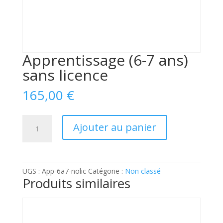
Apprentissage (6-7 ans)
sans licence
165,00
€
quantité
Ajouter au panier
de
Apprentissage
(6-
7
UGS :
App-6a7-nolic
Catégorie :
Non classé
ans)
Produits similaires
sans
licence