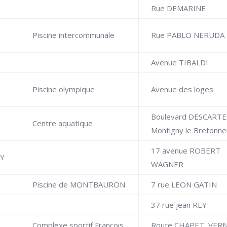
Rue DEMARINE
Piscine intercommunale
R
ue PABLO NERUDA
Avenue TIBALDI
Piscine olympique
Avenue des loges
Boulevard DESCARTE
Centre aquatique
Montigny le Bretonne
17 avenue ROBERT
AY
WAGNER
Piscine de MONTBAURON
7 rue LEON GATIN
37 rue jean REY
Complexe sportif François
Route CHAPET, VER