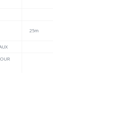
25m
EAUX
STOUR