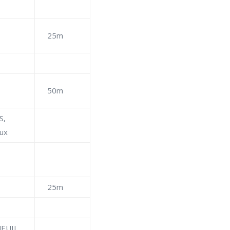
25m
50m
S,
ux
25m
NEUIL