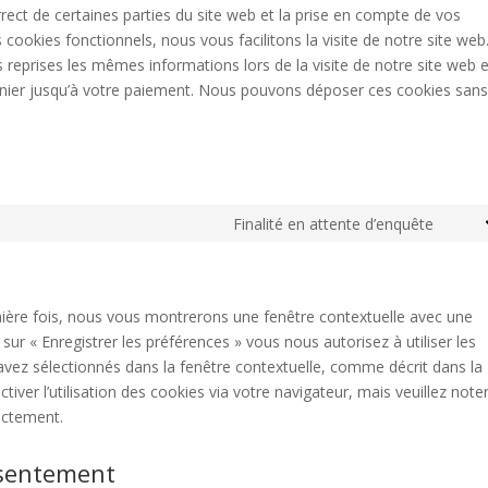
ect de certaines parties du site web et la prise en compte de vos
 cookies fonctionnels, nous vous facilitons la visite de notre site web
rs reprises les mêmes informations lors de la visite de notre site web e
anier jusqu’à votre paiement. Nous pouvons déposer ces cookies san
Finalité en attente d’enquête
Cons
to
servi
diver
mière fois, nous vous montrerons une fenêtre contextuelle avec une
sur « Enregistrer les préférences » vous nous autorisez à utiliser les
avez sélectionnés dans la fenêtre contextuelle, comme décrit dans la
iver l’utilisation des cookies via votre navigateur, mais veuillez note
ectement.
nsentement