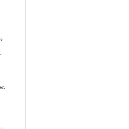
le
e
és,
er