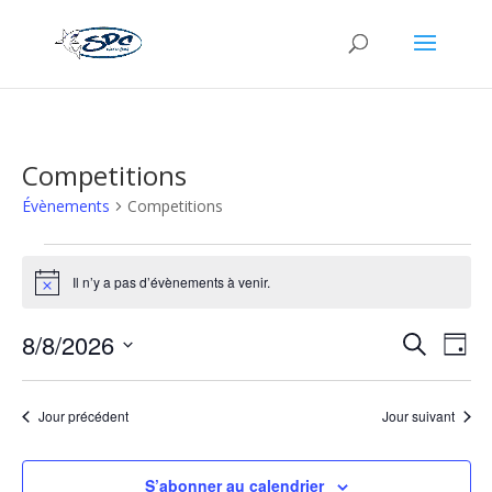
Competitions
Évènements
Competitions
Évènements
for
Il n’y a pas d’évènements à venir.
Notice
8
Recher
Nav
août
8/8/2026
Recherche
Jour
de
et
2026
Sélectionnez
vu
naviga
une
Év
Jour précédent
Jour suivant
de
date.
vues
Évène
S’abonner au calendrier